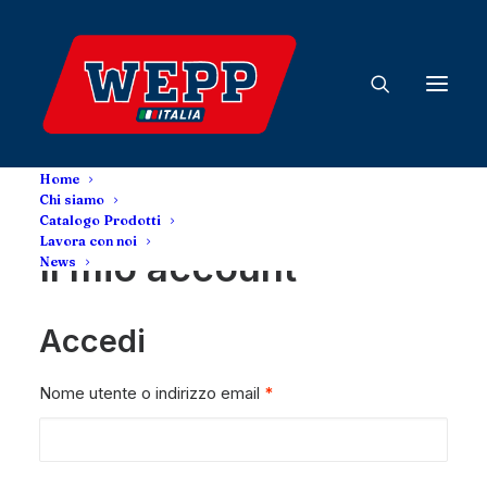
Home
Chi siamo
Catalogo Prodotti
Lavora con noi
Il mio account
News
Accedi
Richiesto
Nome utente o indirizzo email
*