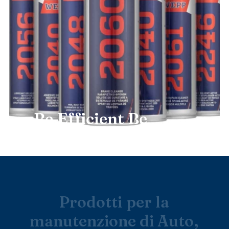
Be
Efficient
Be
P
r
o
t
e
c
t
e
d
P
r
o
d
o
t
t
i
p
e
r
l
a
m
a
n
u
t
e
n
z
i
o
n
e
d
i
A
u
t
o
,