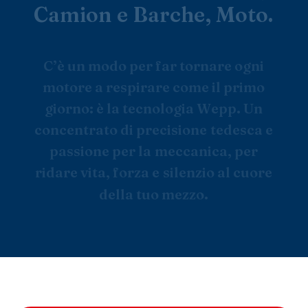
C
a
m
i
o
n
e
B
a
r
c
h
e
,
M
o
t
o
.
C
’
è
u
n
m
o
d
o
p
e
r
f
a
r
t
o
r
n
a
r
e
o
g
n
i
m
o
t
o
r
e
a
r
e
s
p
i
r
a
r
e
c
o
m
e
i
l
p
r
i
m
o
g
i
o
r
n
o
:
è
l
a
t
e
c
n
o
l
o
g
i
a
W
e
p
p
.
U
n
c
o
n
c
e
n
t
r
a
t
o
d
i
p
r
e
c
i
s
i
o
n
e
t
e
d
e
s
c
a
e
p
a
s
s
i
o
n
e
p
e
r
l
a
m
e
c
c
a
n
i
c
a
,
p
e
r
r
i
d
a
r
e
v
i
t
a
,
f
o
r
z
a
e
s
i
l
e
n
z
i
o
a
l
c
u
o
r
e
d
e
l
l
a
t
u
o
m
e
z
z
o
.