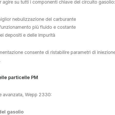
gire su tutti i componenti chiave del circuito gasolio
 miglior nebulizzazione del carburante
 funzionamento più fluido e costante
ei depositi e delle impurità
imentazione consente di ristabilire parametri di iniezion
.
elle particelle PM
one avanzata, Wepp 2330:
el gasolio