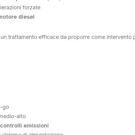
enerazioni forzate
 motore diesel
a un trattamento efficace da proporre come intervento p
d-go
 medio-alto
 controlli emissioni
 sistema di alimentazione