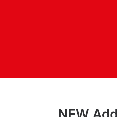
Wepp 2330 Diesel PM Reducer: pulizia comple
alimentazione e riduzione efficace delle part
NEW Addi