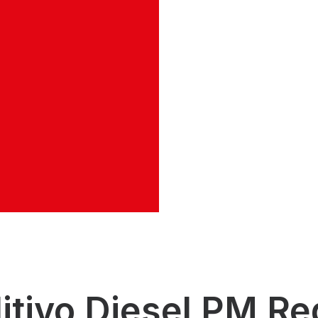
ta del sistema di
icelle PM
tivo Diesel PM Re