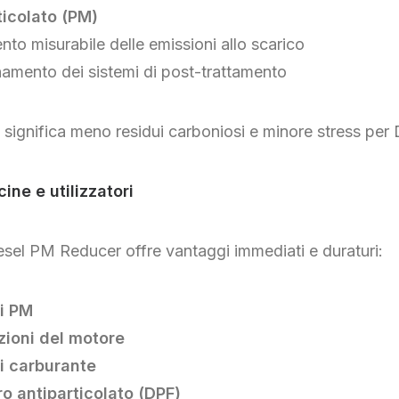
ticolato (PM)
nto misurabile delle emissioni allo scarico
onamento dei sistemi di post-trattamento
significa meno residui carboniosi e minore stress per 
ine e utilizzatori
esel PM Reducer offre vantaggi immediati e duraturi:
di PM
zioni del motore
i carburante
tro antiparticolato (DPF)