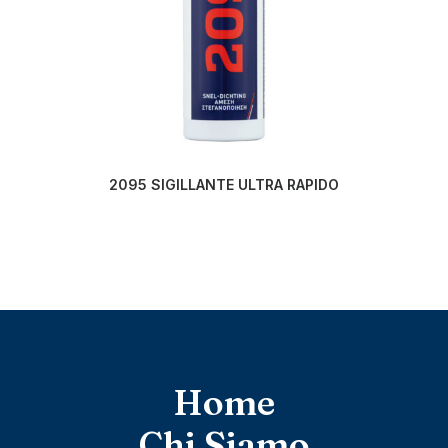
LEGGI TUTTO
2095 SIGILLANTE ULTRA RAPIDO
2
Home
Chi Siamo